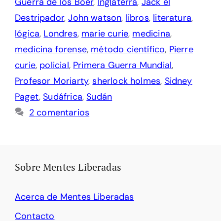
Guerra de los Boer
,
Inglaterra
,
Jack el
Destripador
,
John watson
,
libros
,
literatura
,
lógica
,
Londres
,
marie curie
,
medicina
,
medicina forense
,
método científico
,
Pierre
curie
,
policial
,
Primera Guerra Mundial
,
Profesor Moriarty
,
sherlock holmes
,
Sidney
Paget
,
Sudáfrica
,
Sudán
2 comentarios
Sobre Mentes Liberadas
Acerca de Mentes Liberadas
Contacto