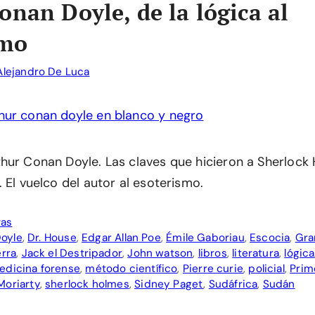
onan Doyle, de la lógica al
smo
Alejandro De Luca
hur Conan Doyle. Las claves que hicieron a Sherlock
 El vuelco del autor al esoterismo.
vas
oyle
,
Dr. House
,
Edgar Allan Poe
,
Émile Gaboriau
,
Escocia
,
Gra
erra
,
Jack el Destripador
,
John watson
,
libros
,
literatura
,
lógica
edicina forense
,
método científico
,
Pierre curie
,
policial
,
Prim
Moriarty
,
sherlock holmes
,
Sidney Paget
,
Sudáfrica
,
Sudán