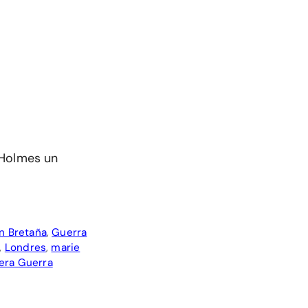
 Holmes un
n Bretaña
,
Guerra
,
Londres
,
marie
era Guerra