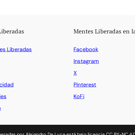
Liberadas
Mentes Liberadas en l
es Liberadas
Facebook
Instagram
X
acidad
Pinterest
ies
KoFi
o
beradas
por
Alejandro De Luca
está bajo licencia
CC BY-NC 4.