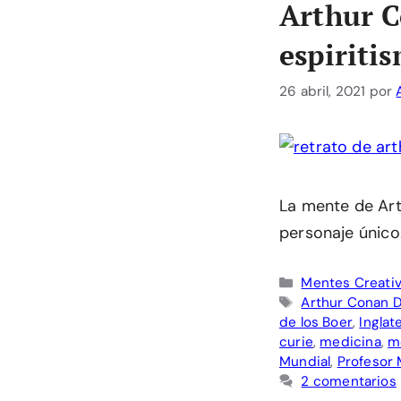
Arthur C
espiriti
26 abril, 2021
por
La mente de Art
personaje único.
Categorías
Mentes Creati
Etiquetas
Arthur Conan D
de los Boer
,
Inglat
curie
,
medicina
,
m
Mundial
,
Profesor 
2 comentarios