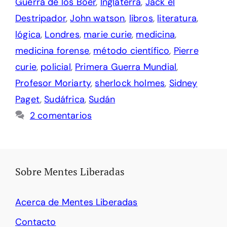
Guerra de los Boer
,
Inglaterra
,
Jack el
Destripador
,
John watson
,
libros
,
literatura
,
lógica
,
Londres
,
marie curie
,
medicina
,
medicina forense
,
método científico
,
Pierre
curie
,
policial
,
Primera Guerra Mundial
,
Profesor Moriarty
,
sherlock holmes
,
Sidney
Paget
,
Sudáfrica
,
Sudán
2 comentarios
Sobre Mentes Liberadas
Acerca de Mentes Liberadas
Contacto