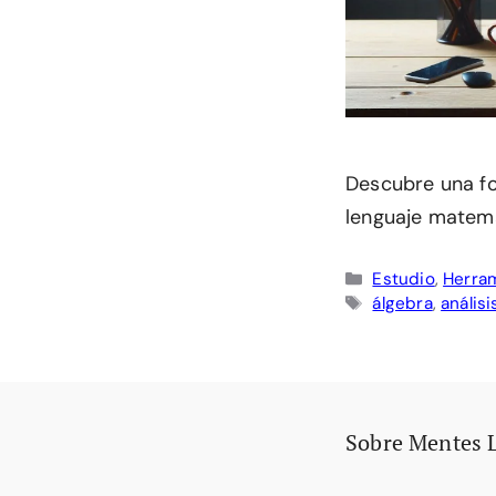
Descubre una f
lenguaje matemá
Categorías
Estudio
,
Herram
Etiquetas
álgebra
,
anális
Sobre Mentes 