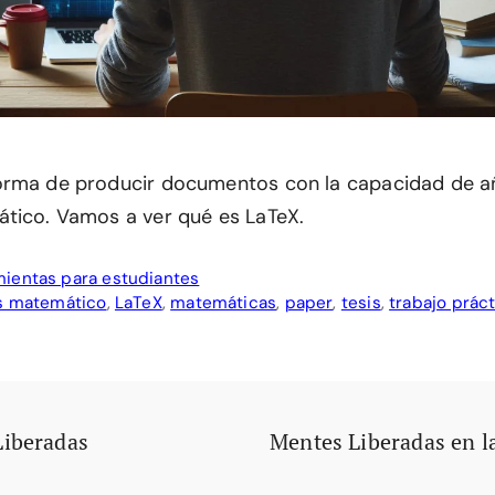
orma de producir documentos con la capacidad de añ
tico. Vamos a ver qué es LaTeX.
ientas para estudiantes
is matemático
,
LaTeX
,
matemáticas
,
paper
,
tesis
,
trabajo prác
Liberadas
Mentes Liberadas en l