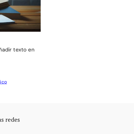
adir texto en
tico
as redes