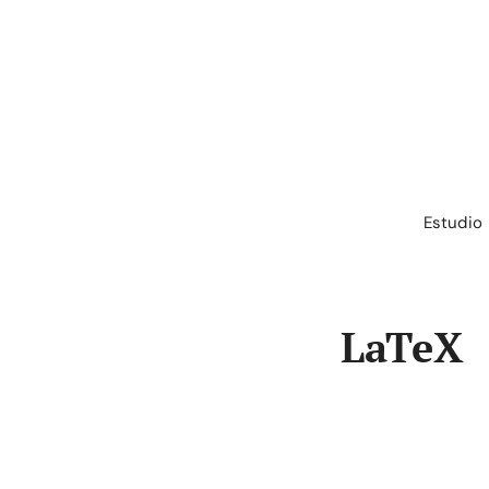
Saltar
al
contenido
Estudio
LaTeX