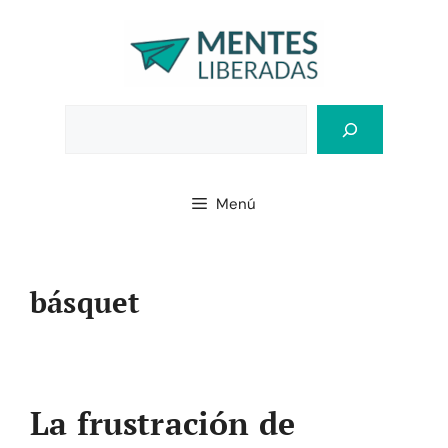
Saltar
al
contenido
Bus
Menú
básquet
La frustración de