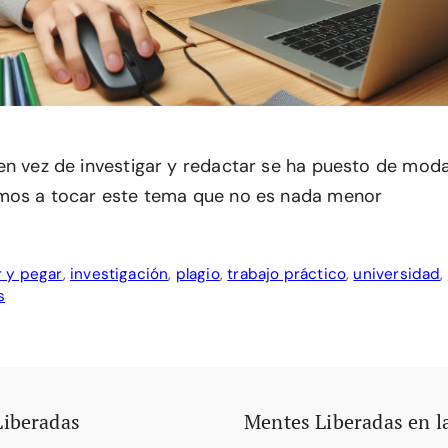
en vez de investigar y redactar se ha puesto de moda
amos a tocar este tema que no es nada menor
r y pegar
,
investigación
,
plagio
,
trabajo práctico
,
universidad
,
s
Liberadas
Mentes Liberadas en l