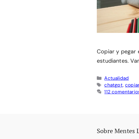
Copiar y pegar 
estudiantes. V
Categorías
Actualidad
Etiquetas
chatgpt
,
copia
112 comentario
Sobre Mentes 