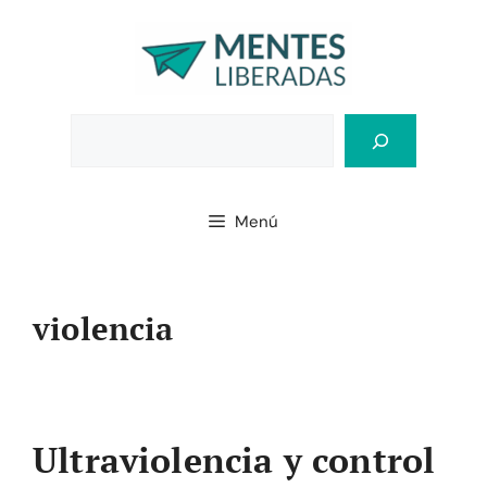
Saltar
al
contenido
Bus
Menú
violencia
Ultraviolencia y control