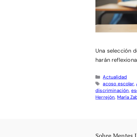
Una selección de
harán reflexiona
Categorías
Actualidad
Etiquetas
acoso escolar
,
discriminación
,
es
Herrejón
,
María Za
Sobre Mentes 