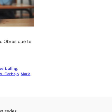
sa. Obras que te
erbulling
,
u Carbajo
,
María
as redes