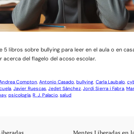
 5 libros sobre bullying para leer en el aula o en ca
r acerca del flagelo del acoso escolar.
Andrea Compton
,
Antonio Casado
,
bullying
,
Carla Laubalo
,
cyb
cuela
,
Javier Ruescas
,
Jedet Sánchez
,
Jordi Sierra i Fabra
,
Man
bay
,
psicología
,
R. J. Palacio
,
salud
Liberadas
Mentes Liberadas en l