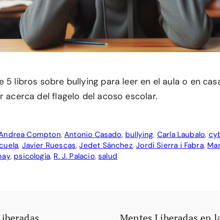
 5 libros sobre bullying para leer en el aula o en ca
r acerca del flagelo del acoso escolar.
Andrea Compton
,
Antonio Casado
,
bullying
,
Carla Laubalo
,
cyb
cuela
,
Javier Ruescas
,
Jedet Sánchez
,
Jordi Sierra i Fabra
,
Man
bay
,
psicología
,
R. J. Palacio
,
salud
Liberadas
Mentes Liberadas en l