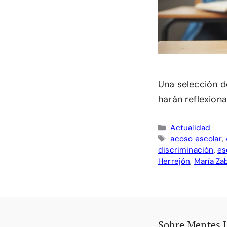
Una selección de
harán reflexiona
Categorías
Actualidad
Etiquetas
acoso escolar
,
discriminación
,
es
Herrejón
,
María Za
Sobre Mentes 