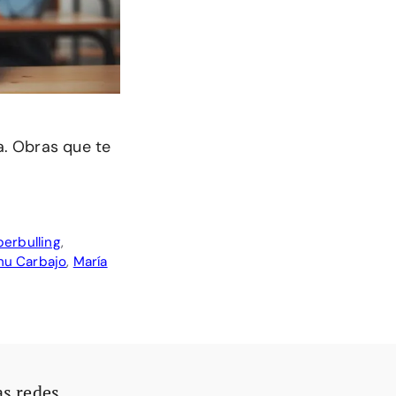
sa. Obras que te
erbulling
,
u Carbajo
,
María
as redes