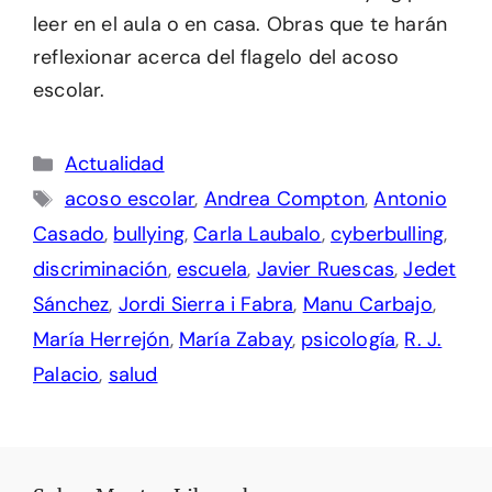
leer en el aula o en casa. Obras que te harán
reflexionar acerca del flagelo del acoso
escolar.
Categorías
Actualidad
Etiquetas
acoso escolar
,
Andrea Compton
,
Antonio
Casado
,
bullying
,
Carla Laubalo
,
cyberbulling
,
discriminación
,
escuela
,
Javier Ruescas
,
Jedet
Sánchez
,
Jordi Sierra i Fabra
,
Manu Carbajo
,
María Herrejón
,
María Zabay
,
psicología
,
R. J.
Palacio
,
salud