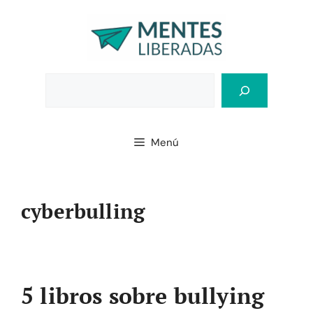
Saltar
al
contenido
Bus
Menú
cyberbulling
5 libros sobre bullying