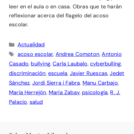
leer en el aula o en casa. Obras que te harán
reflexionar acerca del flagelo del acoso
escolar.
Categorías
Actualidad
Etiquetas
acoso escolar
,
Andrea Compton
,
Antonio
Casado
,
bullying
,
Carla Laubalo
,
cyberbulling
,
discriminación
,
escuela
,
Javier Ruescas
,
Jedet
Sánchez
,
Jordi Sierra i Fabra
,
Manu Carbajo
,
María Herrejón
,
María Zabay
,
psicología
,
R. J.
Palacio
,
salud