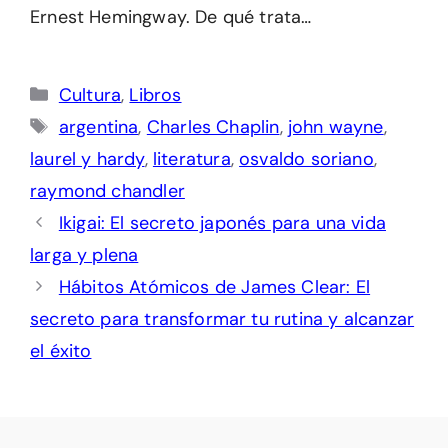
Ernest Hemingway. De qué trata…
Categorías
Cultura
,
Libros
Etiquetas
argentina
,
Charles Chaplin
,
john wayne
,
laurel y hardy
,
literatura
,
osvaldo soriano
,
raymond chandler
Ikigai: El secreto japonés para una vida
larga y plena
Hábitos Atómicos de James Clear: El
secreto para transformar tu rutina y alcanzar
el éxito