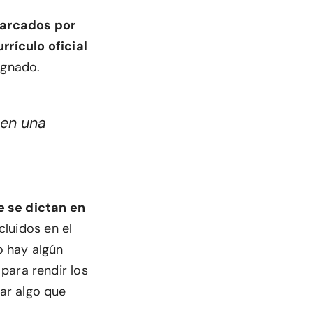
barcados por
rrículo oficial
ignado.
nen una
e se dictan en
luidos en el
o hay algún
para rendir los
ar algo que