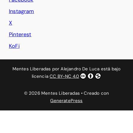
Instagram
X
Pinterest
KoFi
Mentes Liberadas
por
Alejandro De Luca
está bajo
licencia
CC BY-NC 4.0
© 2026 Mentes Liberadas
• Creado con
GeneratePress