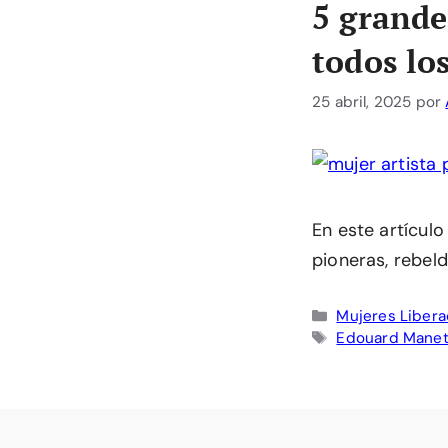
5 grande
todos lo
25 abril, 2025
por
En este artículo
pioneras, rebeld
Categorías
Mujeres Liber
Etiquetas
Edouard Mane