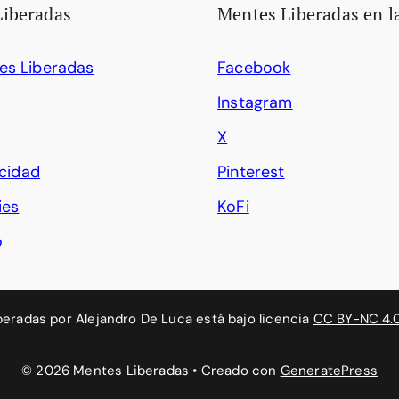
Liberadas
Mentes Liberadas en l
es Liberadas
Facebook
Instagram
X
acidad
Pinterest
ies
KoFi
o
beradas
por
Alejandro De Luca
está bajo licencia
CC BY-NC 4.
© 2026 Mentes Liberadas
• Creado con
GeneratePress