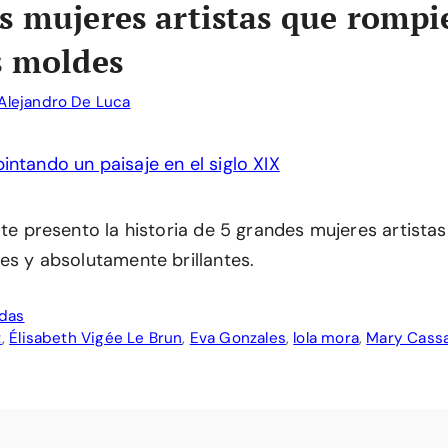
s mujeres artistas que rompi
s moldes
Alejandro De Luca
 te presento la historia de 5 grandes mujeres artista
es y absolutamente brillantes.
adas
t
,
Élisabeth Vigée Le Brun
,
Eva Gonzales
,
lola mora
,
Mary Cass