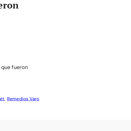
eron
s que fueron
att
,
Remedios Varo