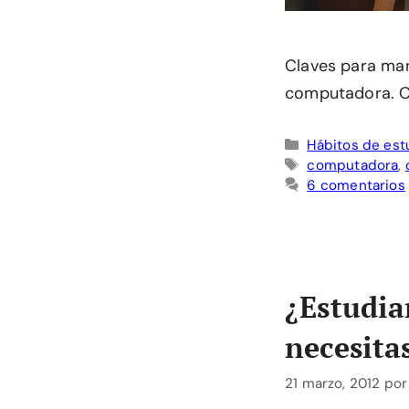
Claves para mant
computadora. Có
Categorías
Hábitos de est
Etiquetas
computadora
,
6 comentarios
¿Estudia
necesita
21 marzo, 2012
po