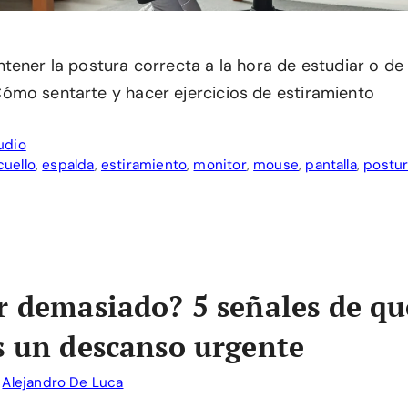
ener la postura correcta a la hora de estudiar o de u
mo sentarte y hacer ejercicios de estiramiento
udio
cuello
,
espalda
,
estiramiento
,
monitor
,
mouse
,
pantalla
,
postu
r demasiado? 5 señales de qu
s un descanso urgente
r
Alejandro De Luca