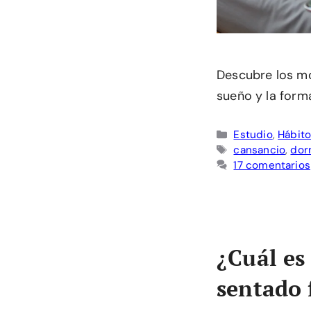
Descubre los mo
sueño y la form
Categorías
Estudio
,
Hábito
Etiquetas
cansancio
,
dor
17 comentarios
¿Cuál es 
sentado 