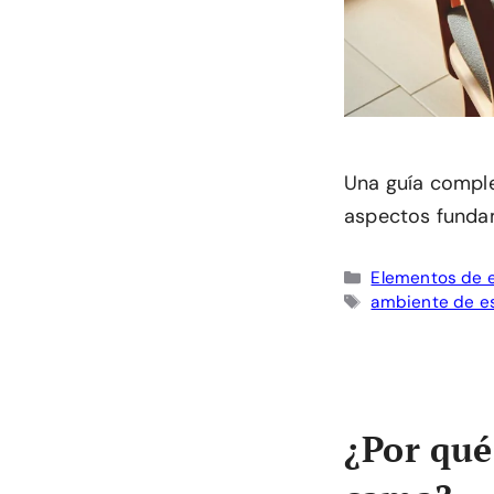
Una guía complet
aspectos fundam
Categorías
Elementos de 
Etiquetas
ambiente de e
¿Por qué