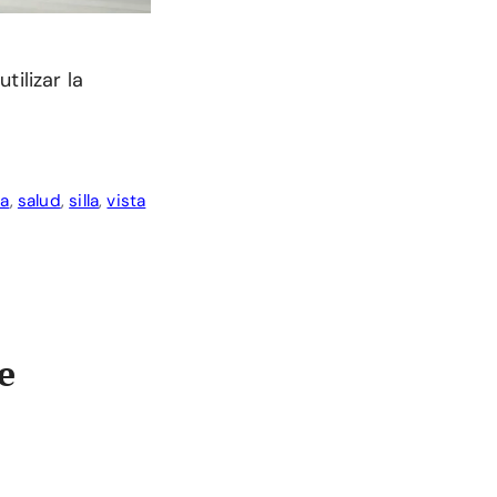
tilizar la
ra
,
salud
,
silla
,
vista
e