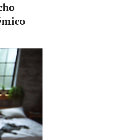
cho
émico