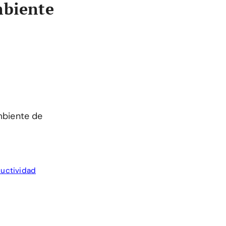
mbiente
mbiente de
uctividad