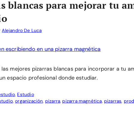
as blancas para mejorar tu a
io
r
Alejandro De Luca
las mejores pizarras blancas para incorporar a tu a
 un espacio profesional donde estudiar.
estudio
,
Estudio
studio
,
organización
,
pizarra
,
pizarra magnética
,
pizarras
,
prod