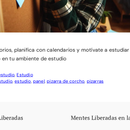
rios, planifica con calendarios y motívate a estudia
 en tu ambiente de estudio
estudio
,
Estudio
studio
,
estudio
,
panel
,
pizarra de corcho
,
pizarras
Liberadas
Mentes Liberadas en l