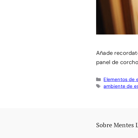
Añade recordato
panel de corcho
Categorías
Elementos de 
Etiquetas
ambiente de e
Sobre Mentes 