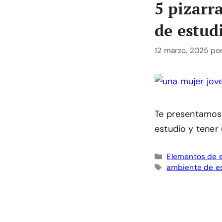
5 pizarr
de estud
12 marzo, 2025
po
Te presentamos 
estudio y tener
Categorías
Elementos de 
Etiquetas
ambiente de e