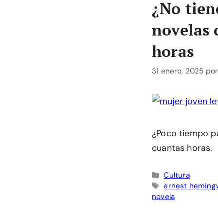
¿No tien
novelas 
horas
31 enero, 2025
po
¿Poco tiempo pa
cuantas horas.
Categorías
Cultura
Etiquetas
ernest heming
novela