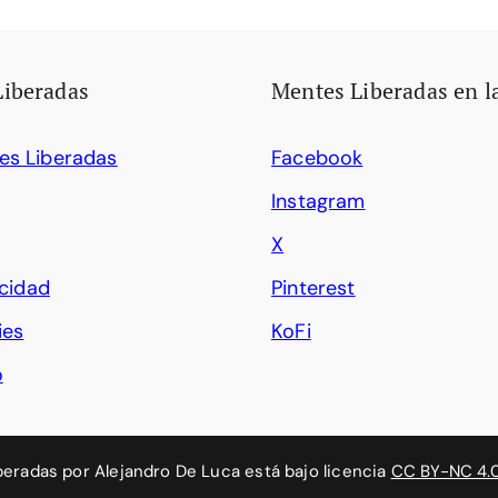
Liberadas
Mentes Liberadas en l
es Liberadas
Facebook
Instagram
X
acidad
Pinterest
ies
KoFi
o
beradas
por
Alejandro De Luca
está bajo licencia
CC BY-NC 4.