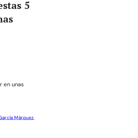
estas 5
nas
r en unas
 García Márquez
,