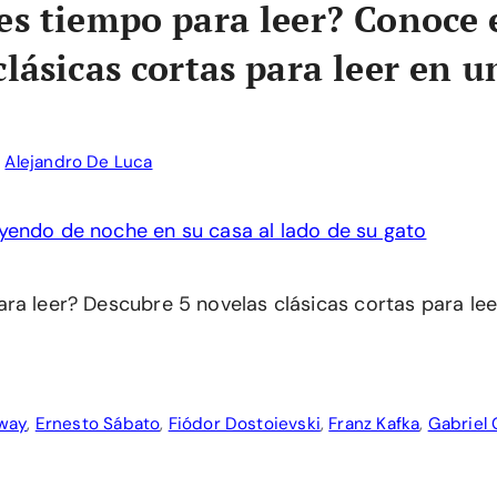
es tiempo para leer? Conoce 
clásicas cortas para leer en u
r
Alejandro De Luca
ra leer? Descubre 5 novelas clásicas cortas para lee
way
,
Ernesto Sábato
,
Fiódor Dostoievski
,
Franz Kafka
,
Gabriel