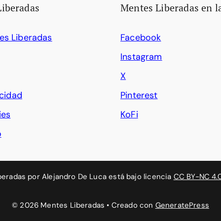
Liberadas
Mentes Liberadas en l
es Liberadas
Facebook
Instagram
X
acidad
Pinterest
ies
KoFi
o
beradas
por
Alejandro De Luca
está bajo licencia
CC BY-NC 4.
© 2026 Mentes Liberadas
• Creado con
GeneratePress