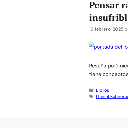
Pensar r
insufrib
19 febrero, 2025
p
Reseña polémica
tiene concepto
Categorías
Libros
Etiquetas
Daniel Kahnem