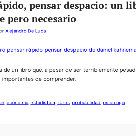
ápido, pensar despacio: un li
le pero necesario
or
Alejandro De Luca
 de un libro que, a pesar de ser terriblemente pesad
s importantes de comprender.
an
,
economía
,
estadística
,
libros
,
probabilidad
,
psicología