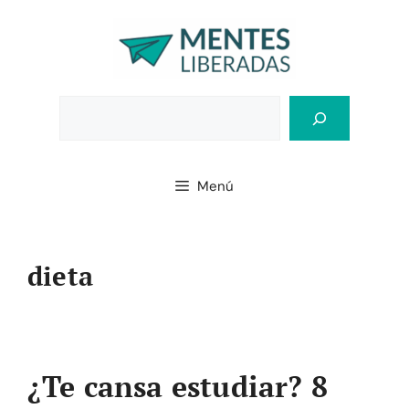
Saltar
al
contenido
Bus
Menú
dieta
¿Te cansa estudiar? 8