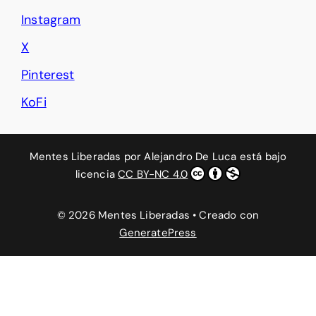
Instagram
X
Pinterest
KoFi
Mentes Liberadas
por
Alejandro De Luca
está bajo
licencia
CC BY-NC 4.0
© 2026 Mentes Liberadas
• Creado con
GeneratePress