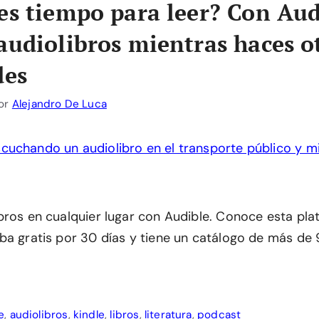
es tiempo para leer? Con Aud
audiolibros mientras haces o
des
or
Alejandro De Luca
bros en cualquier lugar con Audible. Conoce esta pl
ba gratis por 30 días y tiene un catálogo de más de
e
,
audiolibros
,
kindle
,
libros
,
literatura
,
podcast