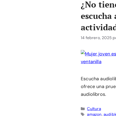
¿No tien
escucha 
activida
14 febrero, 2025
p
Escucha audioli
ofrece una prue
audiolibros.
Categorías
Cultura
Etiquetas
amazon
,
audibl