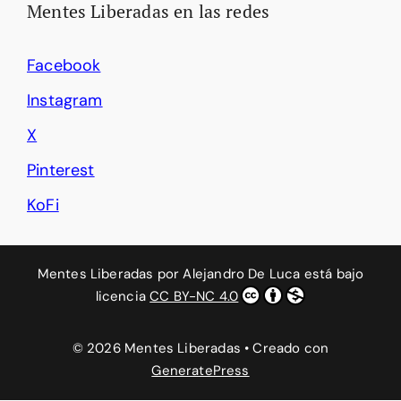
Mentes Liberadas en las redes
Facebook
Instagram
X
Pinterest
KoFi
Mentes Liberadas
por
Alejandro De Luca
está bajo
licencia
CC BY-NC 4.0
© 2026 Mentes Liberadas
• Creado con
GeneratePress