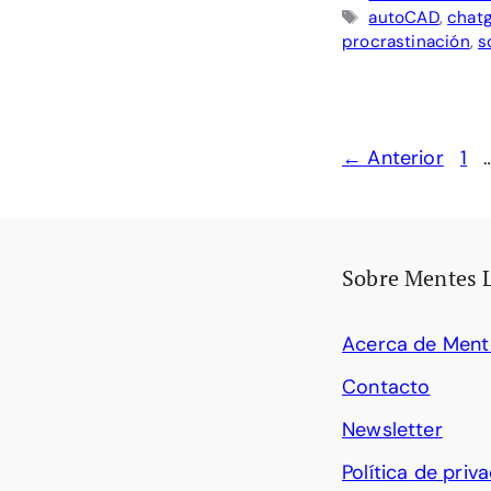
Etiquetas
autoCAD
,
chat
procrastinación
,
s
Pág
←
Anterior
1
Sobre Mentes 
Acerca de Ment
Contacto
Newsletter
Política de priv