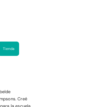
Bus
Tienda
belde
impsons. Creé
para la escuela