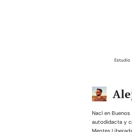
Saltar
al
contenido
Estudio
Ale
Nací en Buenos
autodidacta y c
Mentes Liberada