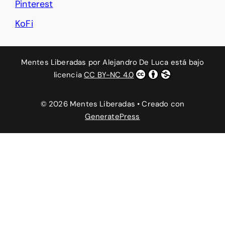
Pinterest
KoFi
Mentes Liberadas
por
Alejandro De Luca
está bajo
licencia
CC BY-NC 4.0
© 2026 Mentes Liberadas
• Creado con
GeneratePress