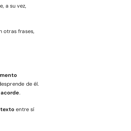
, a su vez,
 otras frases,
gmento
esprende de él.
 acorde
.
texto
entre sí