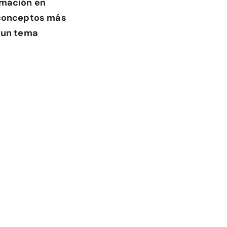
rmación en
r conceptos más
e un tema