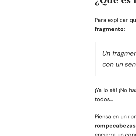
Para explicar q
fragmento
:
Un fragmen
con un sen
¡Ya lo sé! ¡No h
todos…
Piensa en un r
rompecabezas
encierra un co