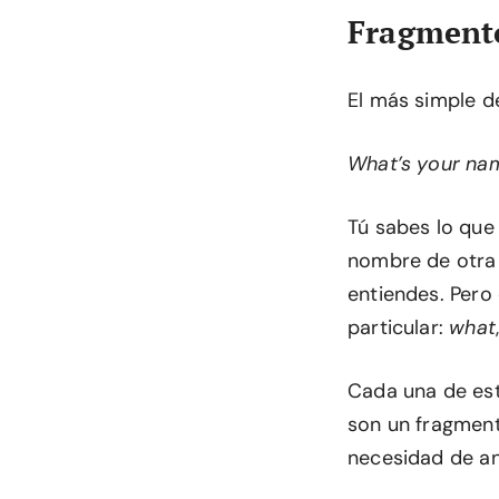
Fragmento
El más simple de
What’s your na
Tú sabes lo que 
nombre de otra p
entiendes. Pero
particular:
what
Cada una de est
son un fragmento
necesidad de ana