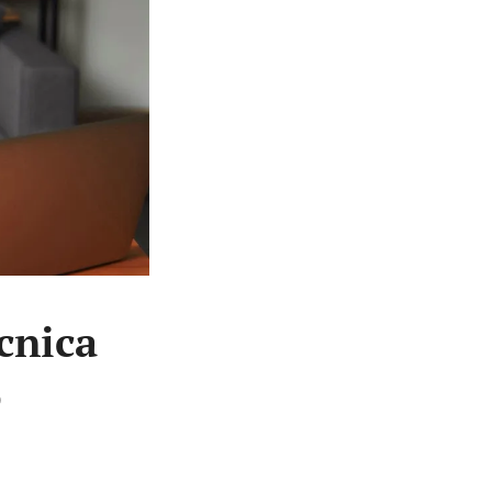
cnica
o