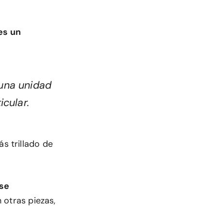
es un
una unidad
cular.
ás trillado de
ese
n otras piezas,