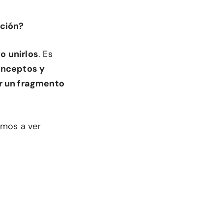
ación?
o unirlos
. Es
onceptos y
ar un fragmento
amos a ver