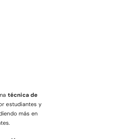
una
técnica de
or estudiantes y
ndiendo más en
tes.