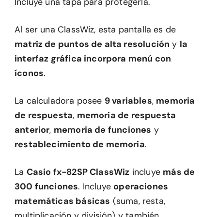
Incluye una tapa para protegerla.
Al ser una ClassWiz, esta pantalla es de
matriz de puntos de alta resolución
y
la
interfaz gráfica incorpora menú con
íconos
.
La calculadora posee
9 variables
,
memoria
de respuesta
,
memoria de respuesta
anterior
,
memoria de funciones
y
restablecimiento de memoria
.
La
Casio fx-82SP ClassWiz
incluye
más de
300 funciones
. Incluye
operaciones
matemáticas básicas
(suma, resta,
multiplicación y división) y también