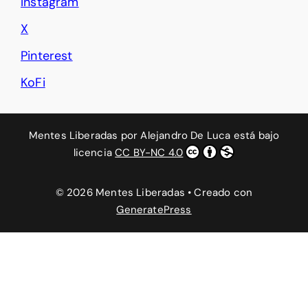
Instagram
X
Pinterest
KoFi
Mentes Liberadas
por
Alejandro De Luca
está bajo
licencia
CC BY-NC 4.0
© 2026 Mentes Liberadas
• Creado con
GeneratePress