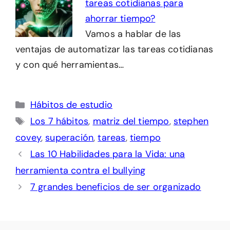
tareas cotidianas para
ahorrar tiempo?
Vamos a hablar de las
ventajas de automatizar las tareas cotidianas
y con qué herramientas…
Categorías
Hábitos de estudio
Etiquetas
Los 7 hábitos
,
matriz del tiempo
,
stephen
covey
,
superación
,
tareas
,
tiempo
Las 10 Habilidades para la Vida: una
herramienta contra el bullying
7 grandes beneficios de ser organizado