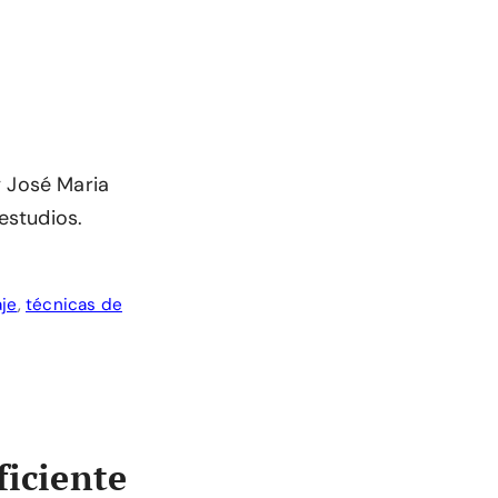
y José Maria
estudios.
aje
,
técnicas de
ficiente