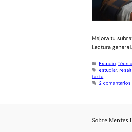
Mejora tu subra
Lectura general,
Categorías
Estudio
,
Técnic
Etiquetas
estudiar
,
resal
texto
2 comentarios
Sobre Mentes 