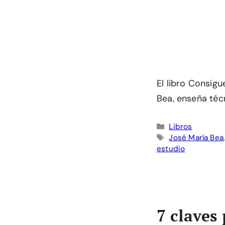
El libro Consig
Bea, enseña téc
Categorías
Libros
Etiquetas
José María Bea
estudio
7 claves