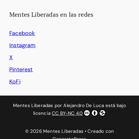
Mentes Liberadas en las redes
Facebook
Instagram
X
Pinterest
KoFi
Mentes Liberadas
por
Alejandro De Luca
está bajo
licencia
CC BY-NC 4.0
© 2026 Mentes Liberadas
• Creado con
GeneratePress