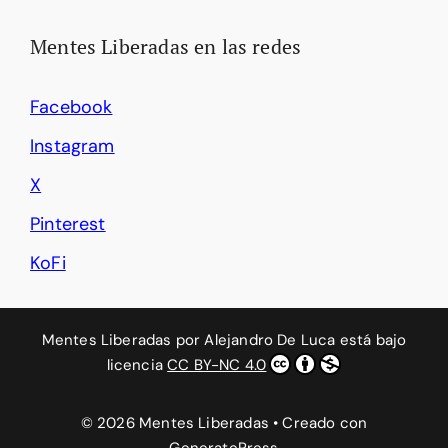
Mentes Liberadas en las redes
Facebook
Instagram
X
Pinterest
KoFi
Mentes Liberadas
por
Alejandro De Luca
está bajo
licencia
CC BY-NC 4.0
© 2026 Mentes Liberadas
• Creado con
GeneratePress