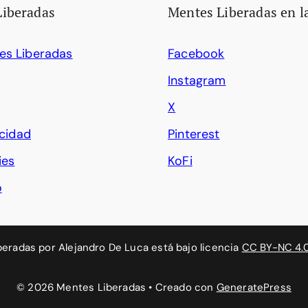
Liberadas
Mentes Liberadas en l
es Liberadas
Facebook
Instagram
X
acidad
Pinterest
ies
KoFi
o
beradas
por
Alejandro De Luca
está bajo licencia
CC BY-NC 4.
© 2026 Mentes Liberadas
• Creado con
GeneratePress