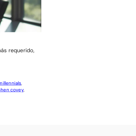
más requerido,
millennials
,
phen covey
,