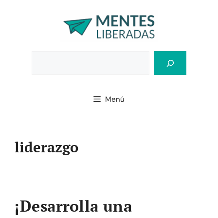
Saltar
al
contenido
Bus
Menú
liderazgo
¡Desarrolla una