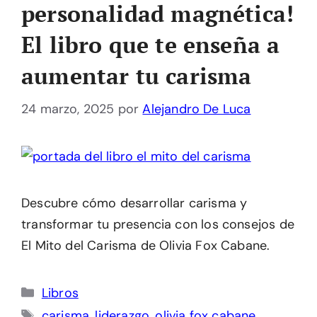
personalidad magnética!
El libro que te enseña a
aumentar tu carisma
24 marzo, 2025
por
Alejandro De Luca
Descubre cómo desarrollar carisma y
transformar tu presencia con los consejos de
El Mito del Carisma de Olivia Fox Cabane.
Categorías
Libros
Etiquetas
carisma
,
liderazgo
,
olivia fox cabane
,