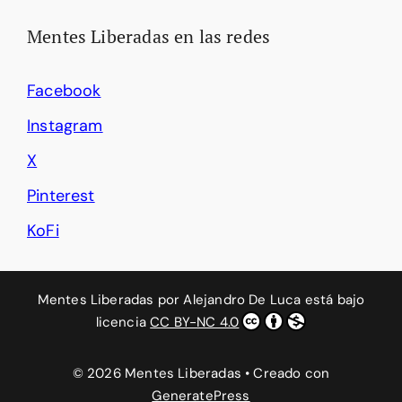
Mentes Liberadas en las redes
Facebook
Instagram
X
Pinterest
KoFi
Mentes Liberadas
por
Alejandro De Luca
está bajo
licencia
CC BY-NC 4.0
© 2026 Mentes Liberadas
• Creado con
GeneratePress