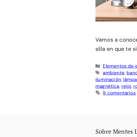
Vamos a conocer
silla en que te 
Categorías
Elementos de 
Etiquetas
ambiente
,
band
iluminación
,
lámpa
magnética
,
reloj
,
r
9 comentarios
Sobre Mentes 