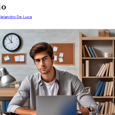
io
lejandro De Luca