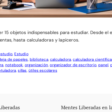
 15 objetos indispensables para estudiar. Desde el es
sientas, hasta calculadoras y lapiceros.
estudio
,
Estudio
eja de papeles
,
biblioteca
,
calculadora
,
calculadora científica
ra
,
notebook
,
organización
,
organizador de escritorio
,
panel
,
p
otuladora
,
sillas
,
útiles escolares
Liberadas
Mentes Liberadas en l