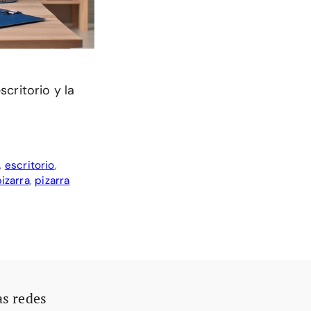
critorio y la
,
escritorio
,
izarra
,
pizarra
as redes