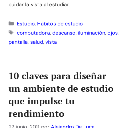
cuidar la vista al estudiar.
Categorías
Estudio
,
Hábitos de estudio
Etiquetas
computadora
,
descanso
,
iluminación
,
ojos
,
pantalla
,
salud
,
vista
10 claves para diseñar
un ambiente de estudio
que impulse tu
rendimiento
22 junio, 2011
por
Alejandro De Luca