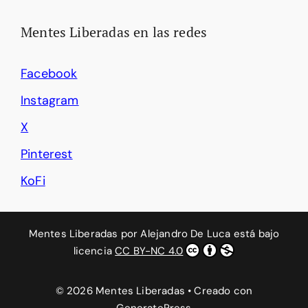
Mentes Liberadas en las redes
Facebook
Instagram
X
Pinterest
KoFi
Mentes Liberadas
por
Alejandro De Luca
está bajo
licencia
CC BY-NC 4.0
© 2026 Mentes Liberadas
• Creado con
GeneratePress