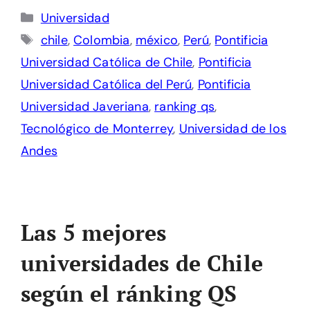
Categorías
Universidad
Etiquetas
chile
,
Colombia
,
méxico
,
Perú
,
Pontificia
Universidad Católica de Chile
,
Pontificia
Universidad Católica del Perú
,
Pontificia
Universidad Javeriana
,
ranking qs
,
Tecnológico de Monterrey
,
Universidad de los
Andes
Las 5 mejores
universidades de Chile
según el ránking QS