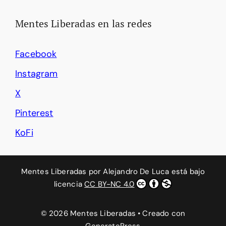
Mentes Liberadas en las redes
Facebook
Instagram
X
Pinterest
KoFi
Mentes Liberadas
por
Alejandro De Luca
está bajo
licencia
CC BY-NC 4.0
© 2026 Mentes Liberadas
• Creado con
GeneratePress