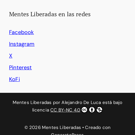
Mentes Liberadas en las redes
Facebook
Instagram
X
Pinterest
KoFi
Mentes Liberadas
por
Alejandro De Luca
está bajo
licencia
CC BY-NC 4.0
© 2026 Mentes Liberadas
• Creado con
GeneratePress