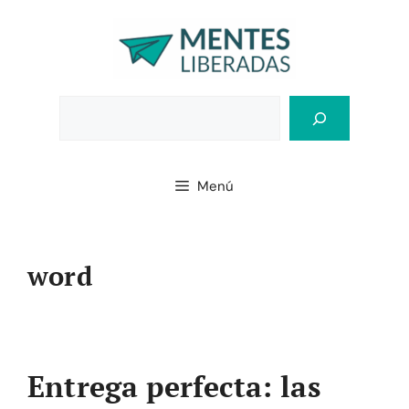
Saltar
al
contenido
Bus
Menú
word
Entrega perfecta: las