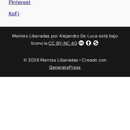
Pinterest
KoFi
Mentes Liberadas
por
Alejandro De Luca
está bajo
licencia
CC BY-NC 4.0
© 2026 Mentes Liberadas
• Creado con
GeneratePress