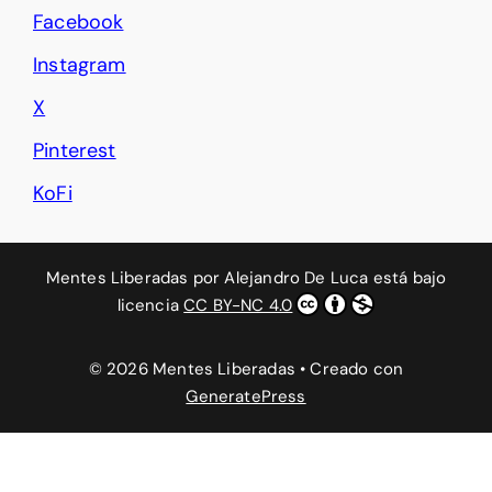
Facebook
Instagram
X
Pinterest
KoFi
Mentes Liberadas
por
Alejandro De Luca
está bajo
licencia
CC BY-NC 4.0
© 2026 Mentes Liberadas
• Creado con
GeneratePress