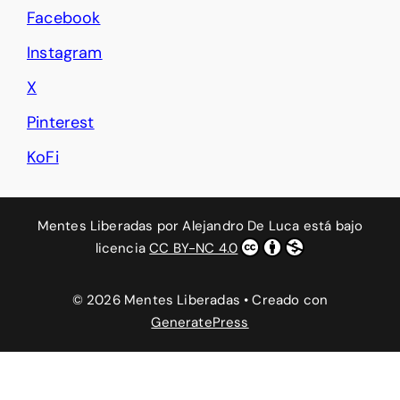
Facebook
Instagram
X
Pinterest
KoFi
Mentes Liberadas
por
Alejandro De Luca
está bajo
licencia
CC BY-NC 4.0
© 2026 Mentes Liberadas
• Creado con
GeneratePress