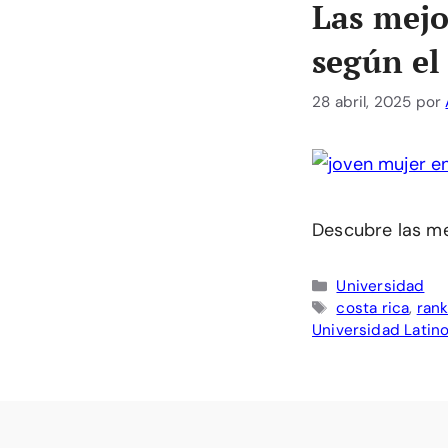
Las mejo
según el
28 abril, 2025
por
Descubre las me
Categorías
Universidad
Etiquetas
costa rica
,
rank
Universidad Latin