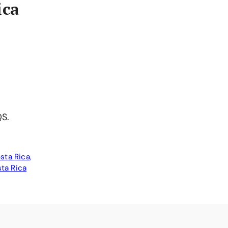
ica
QS.
sta Rica
,
ta Rica