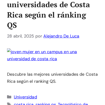
universidades de Costa
Rica según el ránking
QS
28 abril, 2025
por
Alejandro De Luca
Descubre las mejores universidades de Costa
Rica según el ranking QS.
Categorías
Universidad
Etiquetas
costa rica
,
ranking qs
,
Tecnológico de