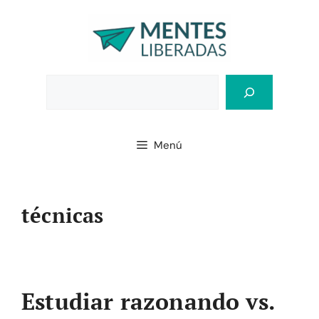
Saltar
al
contenido
Bus
Menú
técnicas
Estudiar razonando vs.