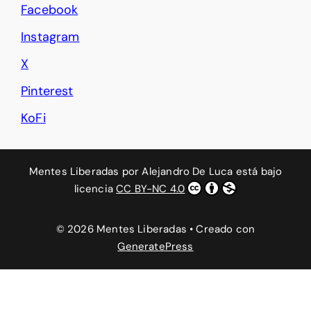
Facebook
Instagram
X
Pinterest
KoFi
Mentes Liberadas
por
Alejandro De Luca
está bajo
licencia
CC BY-NC 4.0
© 2026 Mentes Liberadas
• Creado con
GeneratePress