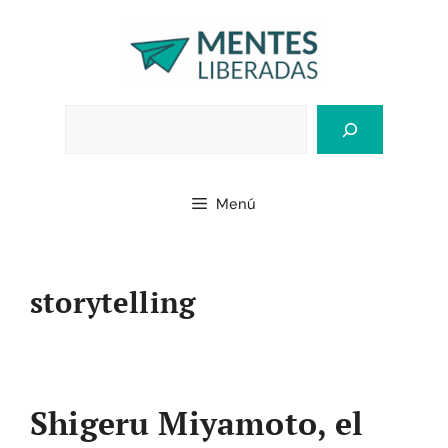
Saltar
al
contenido
Bus
Menú
storytelling
Shigeru Miyamoto, el