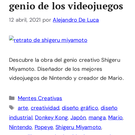
genio de los videojuegos
12 abril, 2021
por
Alejandro De Luca
Descubre la obra del genio creativo Shigeru
Miyamoto. Diseñador de los mejores
videojuegos de Nintendo y creador de Mario.
Categorías
Mentes Creativas
Etiquetas
arte
,
creatividad
,
diseño gráfico
,
diseño
industrial
,
Donkey Kong
,
Japón
,
manga
,
Mario
,
Nintendo
,
Popeye
,
Shigeru Miyamoto
,