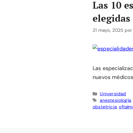
Las 10 e
elegidas
21 mayo, 2025
po
Las especializac
nuevos médicos.
Categorías
Universidad
Etiquetas
anestesiología
obstetricia
,
oftalm