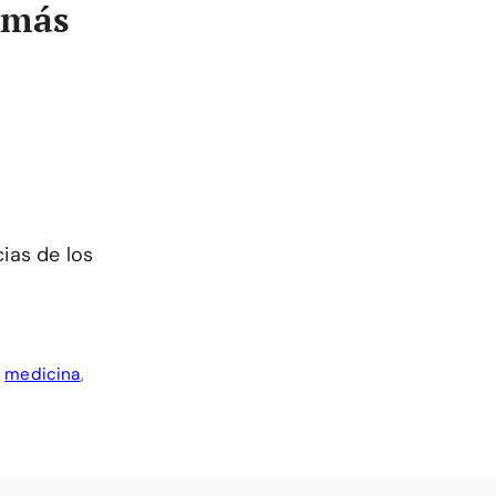
 más
ias de los
,
medicina
,