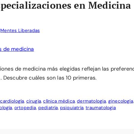
specializaciones en Medicina
r
Mentes Liberadas
iones de medicina más elegidas reflejan las preferenc
 Descubre cuáles son las 10 primeras.
,
cardiología
,
cirugía
,
clínica médica
,
dermatologia
,
ginecología
ología
,
ortopedia
,
pediatría
,
psiquiatría
,
traumatologia