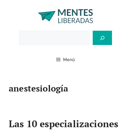
Saltar
al
contenido
Bus
Menú
anestesiología
Las 10 especializaciones