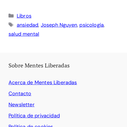
Categorías
Libros
Etiquetas
ansiedad
,
Joseph Nguyen
,
psicología
,
salud mental
Sobre Mentes Liberadas
Acerca de Mentes Liberadas
Contacto
Newsletter
Política de privacidad
Política de cookies