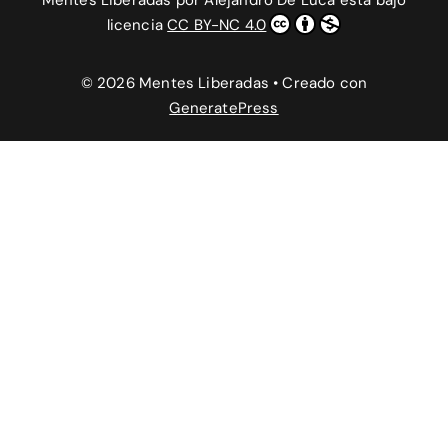
Mentes Liberadas
por
Alejandro De Luca
está bajo
licencia
CC BY-NC 4.0
© 2026 Mentes Liberadas
• Creado con
GeneratePress